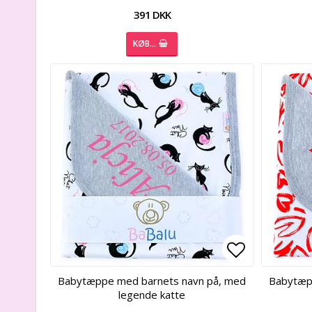
391 DKK
KØB…
Add to list
Add to list
Babytæppe med barnets navn på, med
Babytæp
legende katte