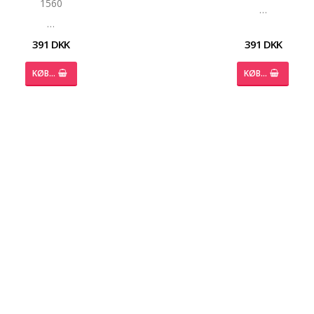
1560
…
…
391 DKK
391 DKK
KØB…
KØB…
 of favorites
 of favorites