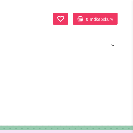
0
Indkøbskurv