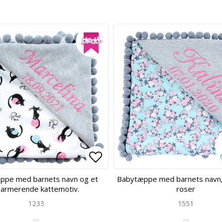
 of favorites
 of favorites
Add to list of favorites
Add to list of favorites
ppe med barnets navn og et
Babytæppe med barnets navn,
harmerende kattemotiv.
roser
1233
1551
…
…