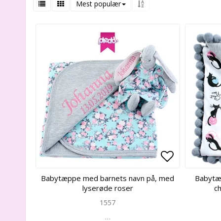
Mest populær
Add to list
Add to list
Babytæppe med barnets navn på, med
Babytæ
lyserøde roser
c
1557
…