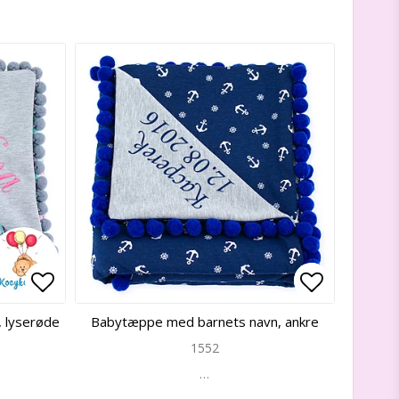
Add to list of favorites
Add to list of favorites
Add to lis
Add to lis
 lyserøde
Babytæppe med barnets navn, ankre
1552
…