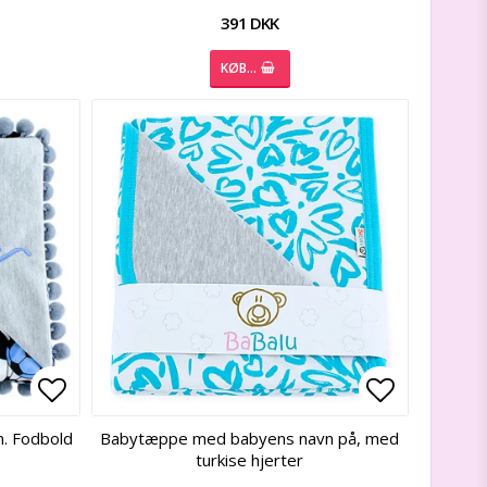
391 DKK
KØB…
Add to list of favorites
Add to list of favorites
Add to lis
Add to lis
. Fodbold
Babytæppe med babyens navn på, med
turkise hjerter