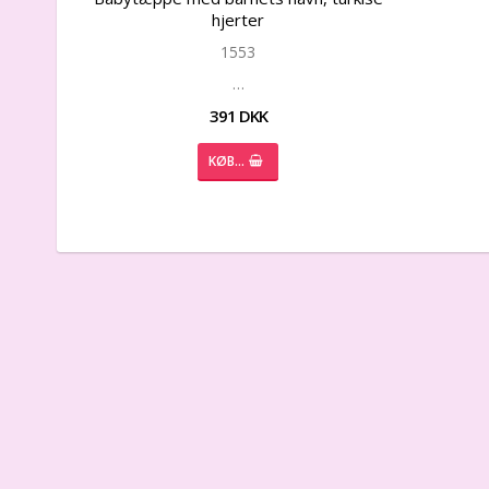
hjerter
1553
…
391 DKK
KØB…