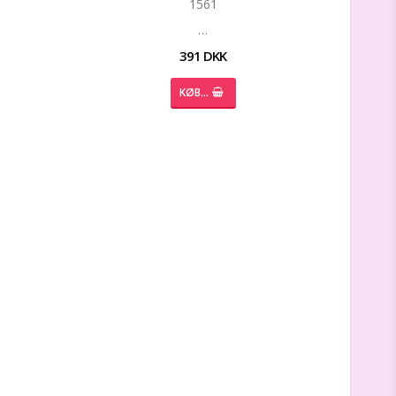
1561
…
391 DKK
KØB…