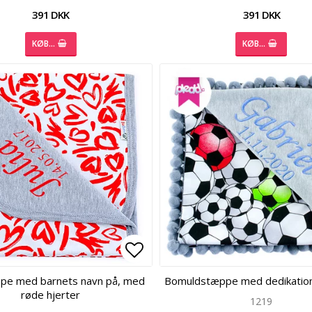
391 DKK
391 DKK
KØB…
KØB…
 of favorites
 of favorites
Add to list of favorites
Add to list of favorites
pe med barnets navn på, med
Bomuldstæppe med dedikation
røde hjerter
1219