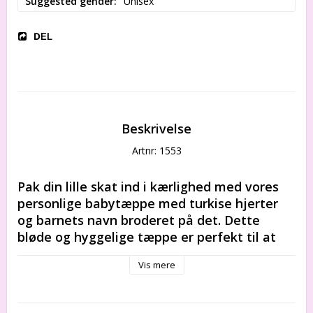
Suggested gender
Unisex
DEL
Beskrivelse
Artnr: 1553
Pak din lille skat ind i kærlighed med vores 
personlige babytæppe med turkise hjerter 
og barnets navn broderet på det. Dette 
bløde og hyggelige tæppe er perfekt til at 
holde baby varm og sikker. En sød og unik 
Vis mere
gave til den nyfødte i dit liv!
Dette elegante og hyggelige babytæppe er 