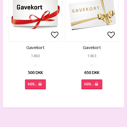
Add to list of favorites
Add to
Gavekort
Gavekort
1460
1463
…
…
500 DKK
650 DKK
KØB…
KØB…