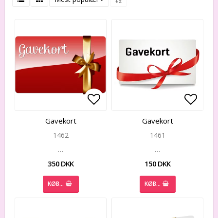
Add to list of favorites
Add to
Gavekort
Gavekort
1462
1461
…
…
350 DKK
150 DKK
KØB…
KØB…