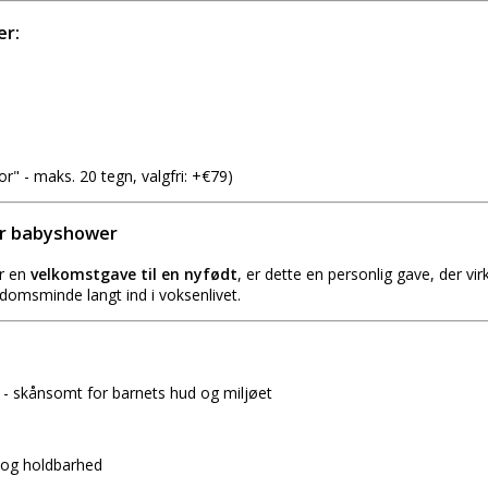
er:
r" - maks. 20 tegn, valgfri: +€79)
ler babyshower
er en
velkomstgave til en nyfødt
, er dette en personlig gave, der vi
ndomsminde langt ind i voksenlivet.
- skånsomt for barnets hud og miljøet
d og holdbarhed