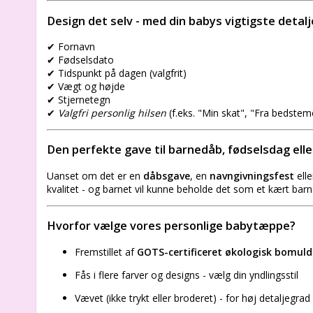
Design det selv - med din babys vigtigste detalj
✔ Fornavn
✔ Fødselsdato
✔ Tidspunkt på dagen (valgfrit)
✔ Vægt og højde
✔ Stjernetegn
✔
Valgfri personlig hilsen
(f.eks. "Min skat", "Fra bedstemo
Den perfekte gave til barnedåb, fødselsdag el
Uanset om det er en
dåbsgave
, en
navngivningsfest
ell
kvalitet - og barnet vil kunne beholde det som et kært bar
Hvorfor vælge vores personlige babytæppe?
Fremstillet af
GOTS-certificeret økologisk bomuld
Fås i flere farver og designs - vælg din yndlingsstil
Vævet (ikke trykt eller broderet) - for høj detaljegra