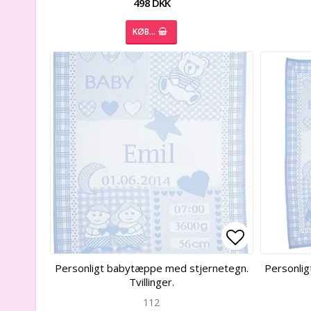
498 DKK
KØB…
Add to list
Add to list
Personligt babytæppe med stjernetegn.
Personli
Tvillinger.
112