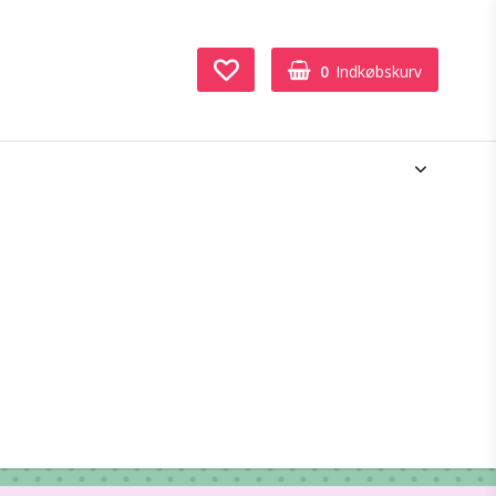
0
Indkøbskurv