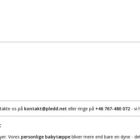
ntakte os på
kontakt@pledd.net
eller ringe på
+46 767-480 072
- vi 
t
byer. Vores
personlige babytæppe
bliver mere end bare en dyne - det