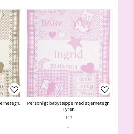
Add to list of favorites
Add to list of favorites
Add to lis
Add to lis
ernetegn.
Personligt babytæppe med stjernetegn.
Tyren.
113
…