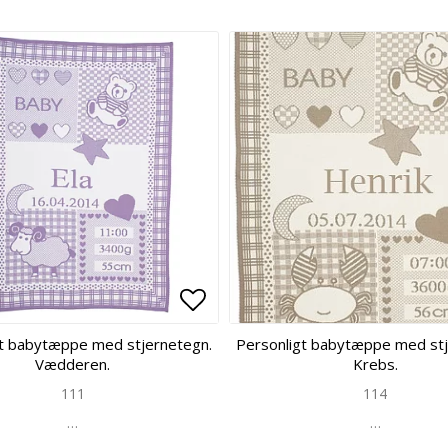
 of favorites
 of favorites
Add to list of favorites
Add to list of favorites
gt babytæppe med stjernetegn.
Personligt babytæppe med stj
Vædderen.
Krebs.
111
114
…
…