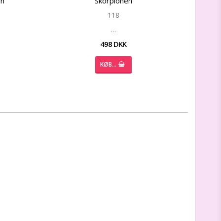
en
Skorpionen
118
…
498 DKK
KØB…