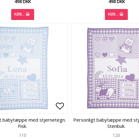
498 DKK
498 DKK
KØB…
KØB…
 of favorites
 of favorites
Add to list of favorites
Add to list of favorites
gt babytæppe med stjernetegn.
Personligt babytæppe med stj
Fisk.
Stenbuk.
110
120