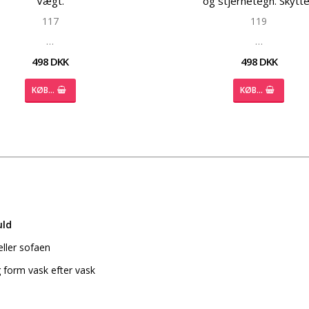
Vægt.
og stjernetegn. Skytt
117
119
…
…
498 DKK
498 DKK
KØB…
KØB…
uld
eller sofaen
 form vask efter vask