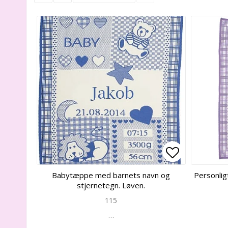
Add to list
Add to list
Babytæppe med barnets navn og
Personli
stjernetegn. Løven.
115
…