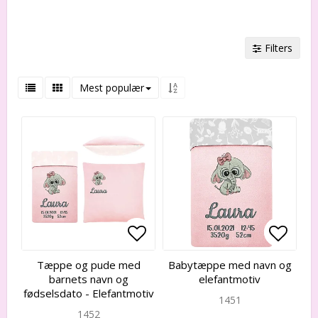
Filters
Mest populær
Add to list of favorites
Add to list of favorites
Add to
Add to
Tæppe og pude med
Babytæppe med navn og
barnets navn og
elefantmotiv
fødselsdato - Elefantmotiv
1451
1452