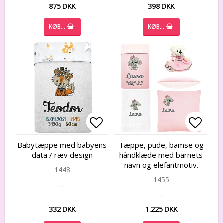
875 DKK
398 DKK
KØB…
KØB…
Add to list of favorites
Add to list of favorites
Add to
Add to
Babytæppe med babyens
Tæppe, pude, bamse og
data / ræv design
håndklæde med barnets
navn og elefantmotiv.
1448
1455
…
…
332 DKK
1.225 DKK