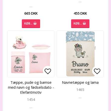
…
…
665 DKK
455 DKK
KØB…
KØB…
Add to list of favorites
Add to list of favorites
Add to
Add to
Tæppe, pude og bamse
Navnetæppe og lama
med navn og fødselsdato -
1465
Elefantmotiv
…
1454
…