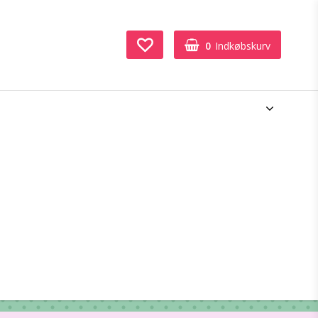
0
Indkøbskurv