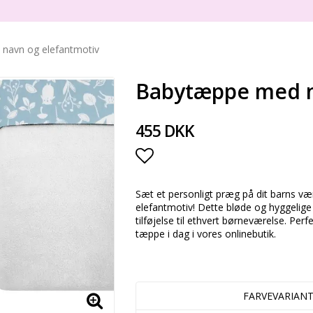
navn og elefantmotiv
Babytæppe med n
455 DKK
Add to list of favorite
Sæt et personligt præg på dit barns 
elefantmotiv! Dette bløde og hyggelige t
tilføjelse til ethvert børneværelse. Per
tæppe i dag i vores onlinebutik.
FARVEVARIANT