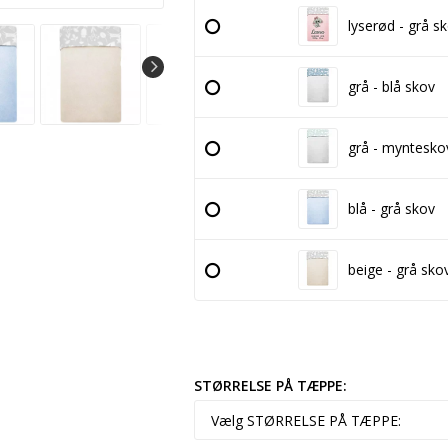
lyserød - grå s
grå - blå skov
grå - myntesko
blå - grå skov
beige - grå sko
STØRRELSE PÅ TÆPPE: