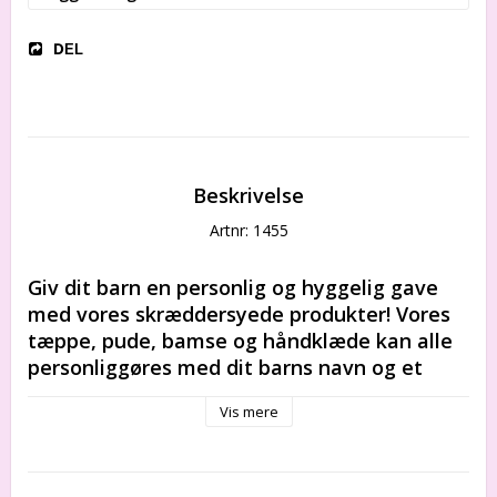
DEL
Beskrivelse
Artnr: 1455
Giv dit barn en personlig og hyggelig gave 
med vores skræddersyede produkter! Vores 
tæppe, pude, bamse og håndklæde kan alle 
personliggøres med dit barns navn og et 
sødt elefantmotiv. Perfekt til at skabe en 
Vis mere
tryg og hyggelig atmosfære på 
børneværelset. Bestil i dag, og overrask din 
lille skat med en unik og personlig gave!