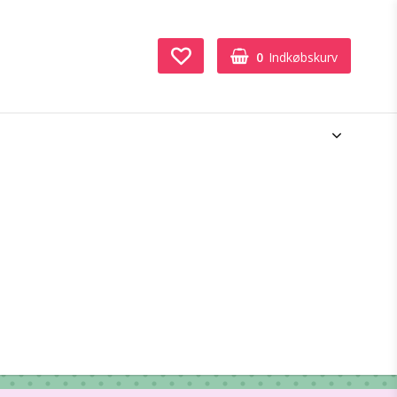
0
Indkøbskurv