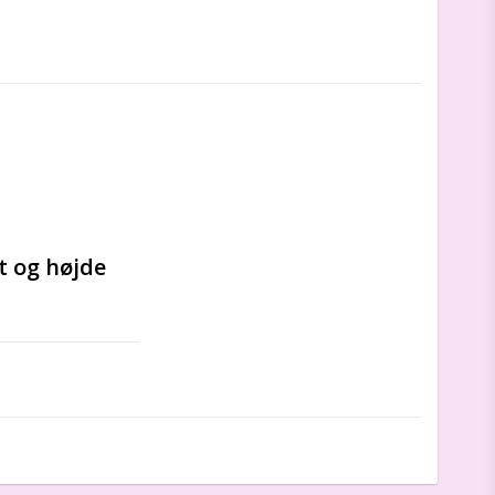
 og højde 
kt, vægt og 
iller sig fra 
enter i 
i placerer i 
 der ofte 