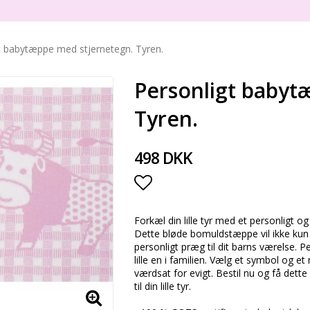
t babytæppe med stjernetegn. Tyren.
Personligt babyt
Tyren.
498 DKK
Add to list of favorite
Forkæl din lille tyr med et personligt 
Dette bløde bomuldstæppe vil ikke kun h
personligt præg til dit barns værelse. P
lille en i familien. Vælg et symbol og et
værdsat for evigt. Bestil nu og få det
til din lille tyr.