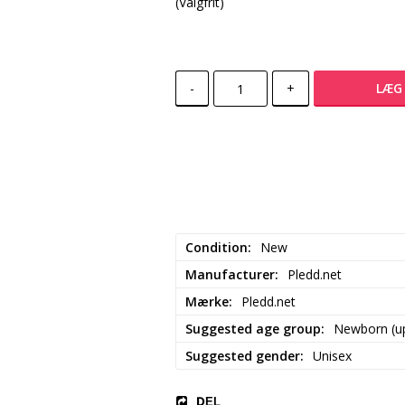
(Valgfrit)
-
+
LÆG 
Condition
New
Manufacturer
Pledd.net
Mærke
Pledd.net
Suggested age group
Newborn (up
Suggested gender
Unisex
DEL