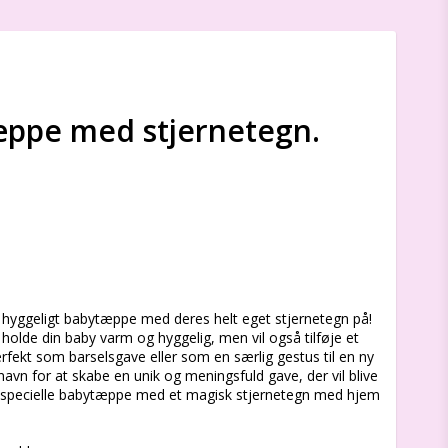
æppe med stjernetegn.
s
og hyggeligt babytæppe med deres helt eget stjernetegn på!
olde din baby varm og hyggelig, men vil også tilføje et
erfekt som barselsgave eller som en særlig gestus til en ny
 navn for at skabe en unik og meningsfuld gave, der vil blive
te specielle babytæppe med et magisk stjernetegn med hjem