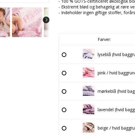
- 100 % GOTS-certificeret økologisk b
- Ekstremt blød og behagelig at røre ve
- Indeholder ingen giftige stoffer, forårs
Farver:
lyseblå (hvid baggr
pink / hvid baggrun
mørkeblå (hvid bag
lavendel (hvid bagg
beige / hvid baggr