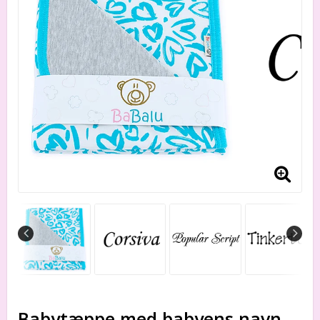
Babytæppe med babyens navn