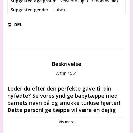
Suggested age group
Newborn (up to 3 months old)
Suggested gender
Unisex
DEL
Beskrivelse
Artnr: 1561
Leder du efter den perfekte gave til din 
nyfødte? Se vores yndige babytæppe med 
barnets navn på og smukke turkise hjerter! 
Dette personlige tæppe vil være en dejlig 
tilføjelse til børneværelset eller en unik gave 
Vis mere
til en særlig lejlighed. Bestil nu, og få en unik 
og personlig gave til den lille!