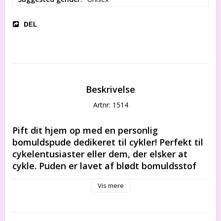
DEL
Beskrivelse
Artnr: 1514
Pift dit hjem op med en personlig 
bomuldspude dedikeret til cykler! Perfekt til 
cykelentusiaster eller dem, der elsker at 
cykle. Puden er lavet af blødt bomuldsstof 
og har et unikt print af cykler. Skab en 
Vis mere
hyggelig og personlig atmosfære i dit hjem 
med denne unikke pude. Køb den nu i vores 
onlinebutik!