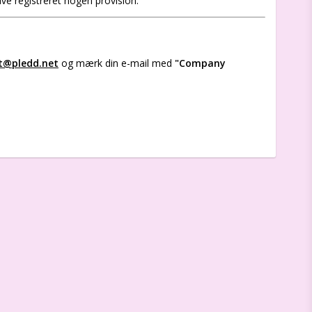
ive registreret nogen provision.
t@pledd.net
og mærk din e-mail med
"Company