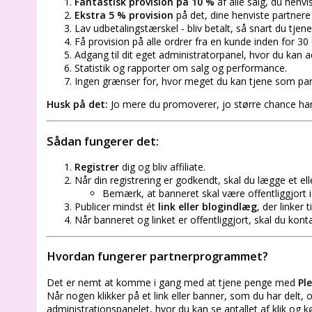
Fantastisk provision på 10 %
af alle salg, du henvi
Ekstra 5 % provision
på det, dine henviste partnere 
Lav udbetalingstærskel - bliv betalt, så snart du tjen
Få provision på alle ordrer fra en kunde inden for 30 d
Adgang til dit eget administratorpanel, hvor du kan a
Statistik og rapporter om salg og performance.
Ingen grænser for, hvor meget du kan tjene som par
Husk på det:
Jo mere du promoverer, jo større chance har 
Sådan fungerer det:
Registrer
dig og bliv affiliate.
Når din registrering er godkendt, skal du lægge et ell
Bemærk, at banneret skal være offentliggjort i
Publicer mindst ét
link eller blogindlæg
, der linker
Når banneret og linket er offentliggjort, skal du kon
Hvordan fungerer partnerprogrammet?
Det er nemt at komme i gang med at tjene penge med
Pl
Når nogen klikker på et link eller banner, som du har delt,
administrationspanelet, hvor du kan se antallet af klik og kø