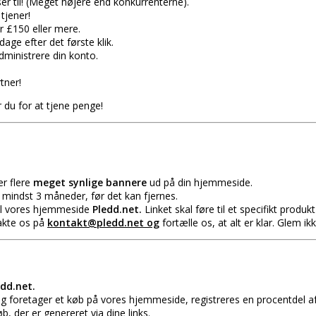
ser til! (Meget højere end konkurrenterne).
tjener!
er £150 eller mere.
age efter det første klik.
dministrere din konto.
tner!
du for at tjene penge!
er flere
meget synlige bannere
ud på din hjemmeside.
 mindst 3 måneder, før det kan fjernes.
 til vores hjemmeside
Pledd.net.
Linket skal føre til et specifikt produk
takte os på
kontakt@pledd.net og
fortælle os, at alt er klar. Glem ik
edd.net.
 og foretager et køb på vores hjemmeside, registreres en procentdel a
b, der er genereret via dine links.