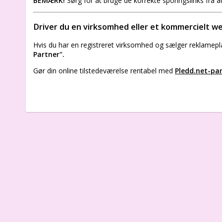
BEMÆRK!
Sørg for at bruge de korrekte sporingslinks fra ad
Driver du en virksomhed eller et kommercielt w
Hvis du har en registreret virksomhed og sælger reklamepla
Partner".
Gør din online tilstedeværelse rentabel med
Pledd.net-p