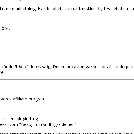
d næste udbetaling. Hvis beløbet ikke når tærsklen, flyttes det til næs
00 kr.
, får du
5 % af deres salg
. Denne provision gælder for alle underpartne
re!
vores affiliate-program.
er eller i blogindlæg.
 tekst som "Besøg min yndlingsside her!"