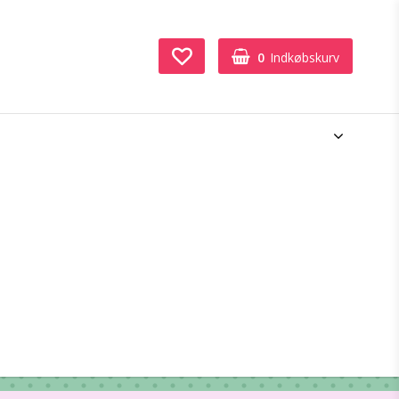
0
Indkøbskurv