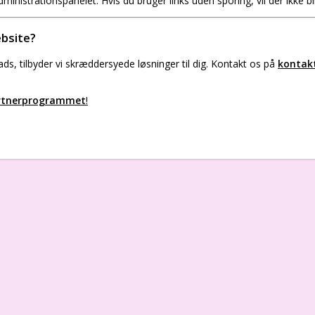
ministrationspanelet. Hvis du bruger links uden sporing, vil der ikke bl
ebsite?
ds, tilbyder vi skræddersyede løsninger til dig. Kontakt os på
kontak
artnerprogrammet
!