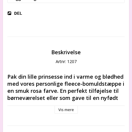
DEL
Beskrivelse
Artnr: 1207
Pak din lille prinsesse ind i varme og blødhed 
med vores personlige fleece-bomuldstæppe i 
en smuk rosa farve. En perfekt tilføjelse til 
børneværelset eller som gave til en nyfødt 
baby. Lad os brodere dit barns navn og en 
Vis mere
dedikation for et ekstra specielt touch. Bestil 
dit personlige tæppe i dag, og giv en unik og 
kærlig gave til den lille i dit liv!