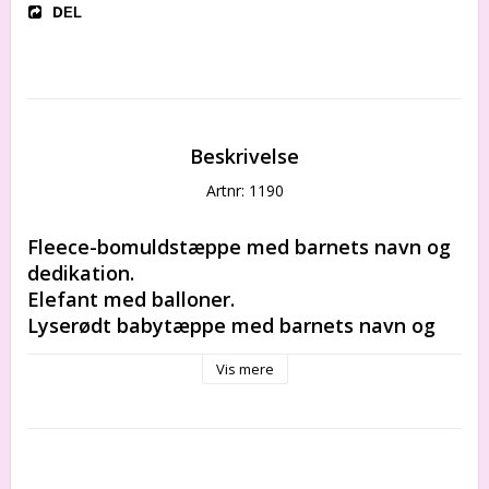
DEL
Beskrivelse
Artnr: 1190
Fleece-bomuldstæppe med barnets navn og 
dedikation. 
Elefant med balloner.
Lyserødt babytæppe med barnets navn og 
fødselsdato. 
Vis mere
Fødselstidspunkt og dedikation kan også 
inkluderes. 
Der findes ikke to identiske tæpper i verden!
Dette er den perfekte dåbsgave, 