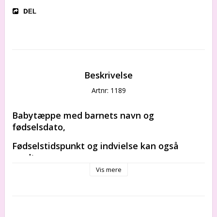
DEL
Beskrivelse
Artnr: 1189
Babytæppe med barnets navn og 
fødselsdato,
Fødselstidspunkt og indvielse kan også 
medtages.
Vis mere
Der findes ikke to identiske tæpper i verden!
Det er den perfekte dåbsgave, navnedagsgave, barselsgave, 
velkommen til verden-gave, fødselsdagsgave osv.