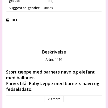
group
old)
Suggested gender
Unisex
DEL
Beskrivelse
Artnr: 1191
Stort tæppe med barnets navn og elefant 
med balloner.
Farve: blå. Babytæppe med barnets navn og 
fødselsdato. 
Fødselstidspunkt og indvielse kan også 
Vis mere
medtages. 
Der findes ikke to ens tæpper i verden!