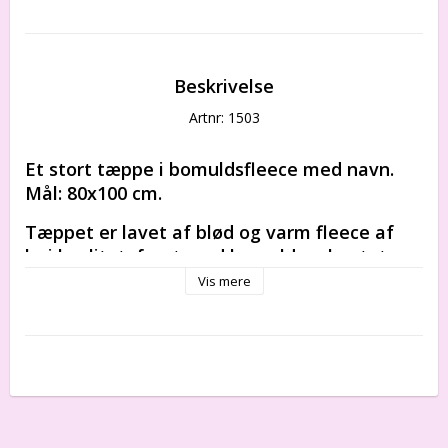
Beskrivelse
Artnr: 1503
Et stort tæppe i bomuldsfleece med navn. 
Mål: 80x100 cm.
Tæppet er lavet af blød og varm fleece af 
høj kvalitet, foret med bomuld og kantet 
med bomuld.
Vis mere
Stort bomuldsfleecetæppe med 
dedikation/metrik, 80x100 cm. Tæppet er lavet af 
blød og varm fleece af høj kvalitet, foret med 
bomuld og kantet med bomuldspiping. 
Fleecetæppet er dekoreret med et fint broderi - 
en bamse, der sover på månen. Tilgængelige 