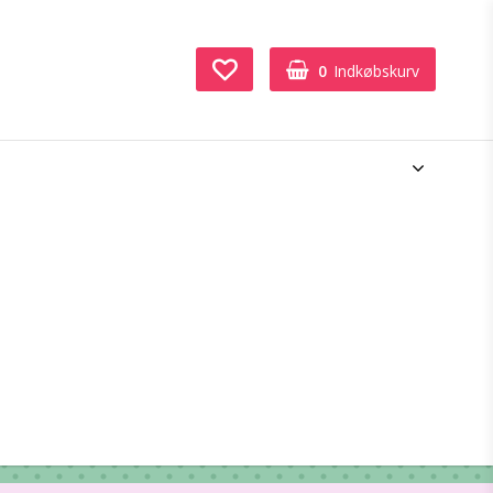
0
Indkøbskurv
Din indkøbskurv er tom