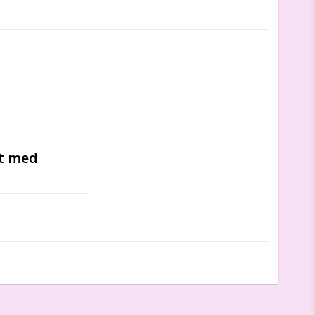
t med 
lavet af blød 
iping. 
 månen. 
o-Tex Standard 
 pink, ecru, grøn.