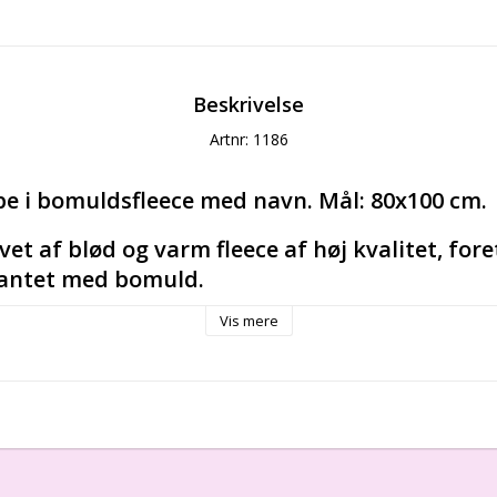
Beskrivelse
Artnr: 1186
pe i bomuldsfleece med navn. Mål: 80x100 cm.
et af blød og varm fleece af høj kvalitet, fore
antet med bomuld.
Vis mere
eecetæppe med dedikation/metrik, 80x100 cm. Tæppet er 
af høj kvalitet, foret med bomuld og kantet med bomuldsp
 dekoreret med et fint broderi - en bamse, der sover på
ver: blå, pink, ecru, grøn. Materialet er certificeret Oek
 Baby.
eri på fleecen - en bamse, der sover på månen. Tilgængelige farver: blå,