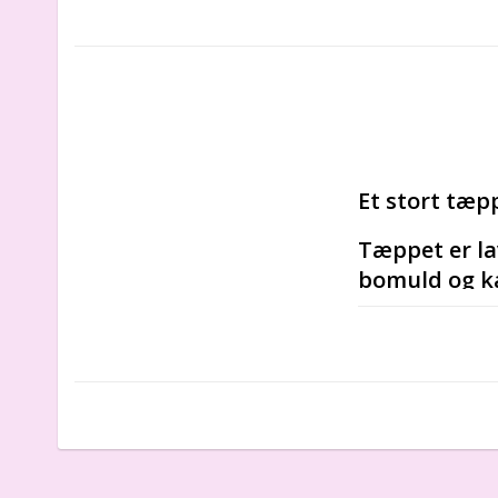
Et stort tæp
Tæppet er lav
bomuld og k
Stort bomuldsfl
og varm fleece 
Fleecetæppet er
Tilgængelige far
100 og Safe for
Der er et fint brod