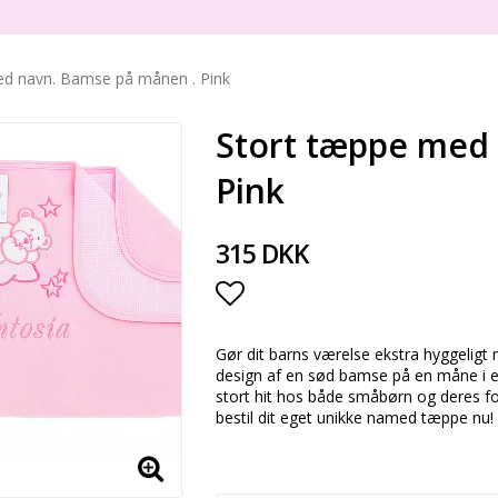
ed navn. Bamse på månen . Pink
Stort tæppe med
Pink
315 DKK
Add to list of favorite
Gør dit barns værelse ekstra hyggelig
design af en sød bamse på en måne i en 
stort hit hos både småbørn og deres foræ
bestil dit eget unikke named tæppe nu!