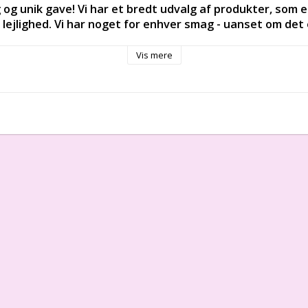
 og unik gave! Vi har et bredt udvalg af produkter, som e
 lejlighed. Vi har noget for enhver smag - uanset om det 
eller en anden særlig lejlighed. Vores produkter er unikke
kert glæde modtageren. Besøg vores online shop for at fin
Vis mere
barselsgave, unik dåbsgave, dåbsgave, dåbsgave.
m x 40 cm