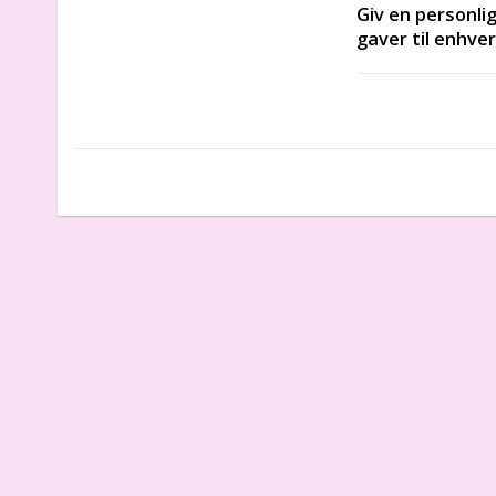
Giv en personlig
gaver til enhver
fødselsdag, jul 
og vil helt sik
gave!
Perfekt dåbsgave, 
100% bomuld. 
Dimensioner: 40 c