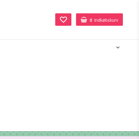
0
Indkøbskurv