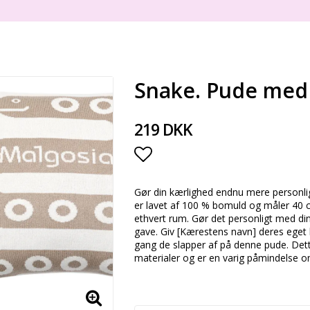
Snake. Pude med
219 DKK
Add to list of favorite
Gør din kærlighed endnu mere personl
er lavet af 100 % bomuld og måler 40 cm 
ethvert rum. Gør det personligt med din
gave. Giv [Kærestens navn] deres eget h
gang de slapper af på denne pude. Det
materialer og er en varig påmindelse o