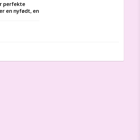
r perfekte 
er en nyfødt, en 
 og personlige 
de den perfekte 