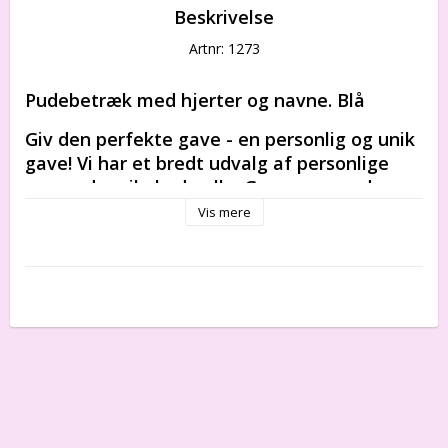
Beskrivelse
Artnr: 1273
Pudebetræk med hjerter og navne. Blå
Giv den perfekte gave - en personlig og unik 
gave! Vi har et bredt udvalg af personlige 
gaver, der vil glæde alle. Gør gaven endnu 
mere speciel med et personligt præg. Vi har 
Vis mere
gaver til alle lejligheder, fra små gaver til 
store overraskelser. Gør en person glad med 
et personligt og unikt gavesæt fra vores 
online shop!
100% bomuld
Dimensioner: 40 cm x 40 cm
Personaliseret med (kun) barnets navn.