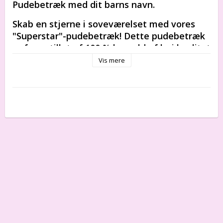
Pudebetræk med dit barns navn.
Skab en stjerne i soveværelset med vores 
"Superstar"-pudebetræk! Dette pudebetræk 
er fremstillet af 100 % bomuld af høj kvalitet 
og måler 40 cm x 40 cm, hvilket giver den 
Vis mere
perfekte kombination af stil og komfort. 
Gør det endnu mere specielt ved at tilføje 
dit barns navn, og få det til at føle sig som 
en ægte superstjerne hver aften. Med vores 
personlige "Superstar"-pudebetræk vil dit 
barn sove som en stjerne!
Strikket med dit barns navn
Perfekte dåbsgaver og barselsgaver.
100 % bomuld.