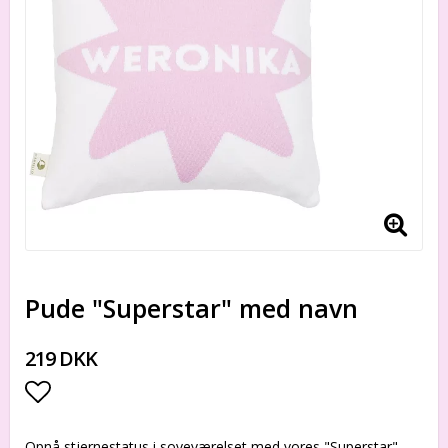
Pude "Superstar" med navn
219 DKK
Add to list of favorites
Opnå stjernestatus i soveværelset med vores "Superstar"-