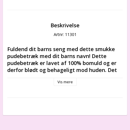
Beskrivelse
Artnr: 11301
Fuldend dit barns seng med dette smukke 
pudebetræk med dit barns navn! Dette 
pudebetræk er lavet af 100% bomuld og er 
derfor blødt og behageligt mod huden. Det 
er også let at vedligeholde og kan vaskes i 
Vis mere
maskine. Pudebetrækket er perfekt til at 
gøre dit barns seng personlig. Bestil nu, og 
giv dit barns seng et personligt præg!
100% bomuld.