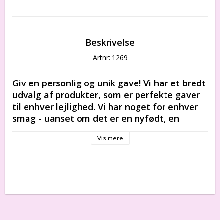
Beskrivelse
Artnr: 1269
Giv en personlig og unik gave! Vi har et bredt 
udvalg af produkter, som er perfekte gaver 
til enhver lejlighed. Vi har noget for enhver 
smag - uanset om det er en nyfødt, en 
fødselsdag, jul eller en anden særlig 
Vis mere
lejlighed. Vores produkter er unikke og 
personlige og vil helt sikkert glæde 
modtageren. Besøg vores online shop for at 
finde den perfekte gave!
Pudebetræk med barnets navn.
Perfekte dåbsgaver, barselsgaver,