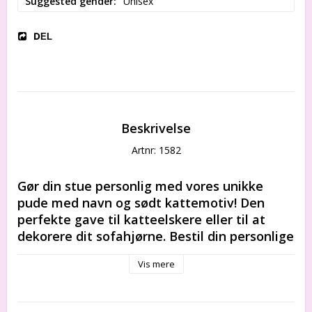
Suggested gender
Unisex
DEL
Beskrivelse
Artnr: 1582
Gør din stue personlig med vores unikke 
pude med navn og sødt kattemotiv! Den 
perfekte gave til katteelskere eller til at 
dekorere dit sofahjørne. Bestil din personlige 
pude i dag, og gør dit værelse endnu mere 
Vis mere
hyggeligt!
En blød og hyggelig pude med barnets navn er 