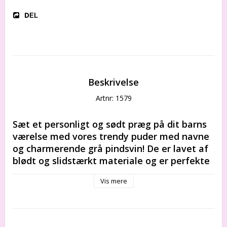
DEL
Beskrivelse
Artnr: 1579
Sæt et personligt og sødt præg på dit barns 
værelse med vores trendy puder med navne 
og charmerende grå pindsvin! De er lavet af 
blødt og slidstærkt materiale og er perfekte 
til at skabe lidt ekstra hygge i sengen eller 
Vis mere
på legepladsen. En unik gave til dit barn eller 
en, du holder af. Bestil dine i dag og få gratis 
fragt!