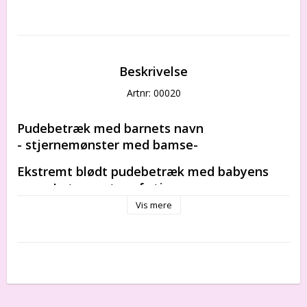
Beskrivelse
Artnr: 00020
Pudebetræk med barnets navn 
- stjernemønster med bamse-
Ekstremt blødt pudebetræk med babyens 
navn. I et mønster af stjerner og vores 
bamse, bedst kendt fra vores tæppe.
Vis mere
Pudebetrækket er lavet af økologisk bomuld og 
viser babyens navn på begge sider.
Den anden side af pudebetrækket har de 
omvendte farver - mørkere baggrund og hvide 
mønstre. Det kan være det perfekte supplement 