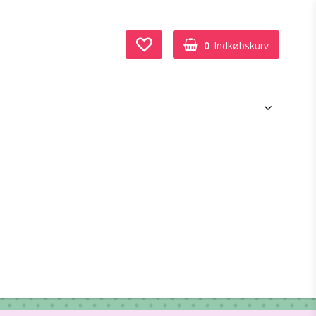
0
Indkøbskurv