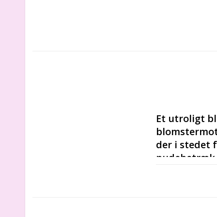
Et utroligt 
blomstermoti
der i stedet 
pudebetræk v
Vi kan strikke p
dette i noterne
50x50 cm. Du kan
- 100 % GOTS