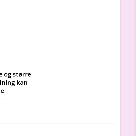
 og større 
ning kan 
e 
mor.
al blot tilføje 
ld i størrelsen 