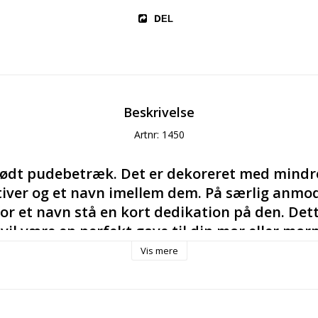
DEL
Beskrivelse
Artnr: 1450
blødt pudebetræk. Det er dekoreret med mindre
ver og et navn imellem dem. På særlig anmod
for et navn stå en kort dedikation på den. Dett
il være en perfekt gave til din mor eller mor
Vis mere
udebetrækket i andre bomuldsfarver efter eget valg. Du sk
, når du personaliserer. Navnepudebetrækket passer til fy
 tilkøbe et fjerfyld.
-certificeret økologisk bomuld