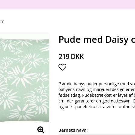
 cm
Pude med Daisy o
219 DKK
Add to list of favorite
Gør din babys puder personlige med v
babyens navn og margueritdesign er en p
fødselsdag. Pudebetrækket er lavet af 
cm, der garanterer en god nattesøvn. Gi
og unikt pudebetræk fra vores online sho
Barnets navn: