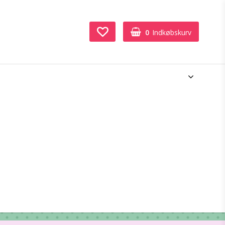
0
Indkøbskurv