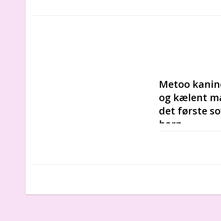
Metoo kanin
og kælent ma
det første so
barn. 
Kaniner har int
ører, smukke fa
handy, de har e
hænge på vægge
Fra det allerfø
krammetøjet vil
anledningen af ​