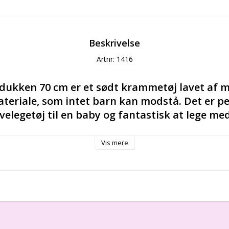
Beskrivelse
Artnr: 1416
dukken 70 cm
 er et sødt krammetøj lavet af m
teriale, som intet barn kan modstå. Det er pe
velegetøj til en baby og fantastisk at lege med 
Vis mere
eressante elementer til børn, såsom store øjne og øjenvi
rver og bløde materialer. På trods af størrelsen er de me
t vedhæng i toppen, så de er nemme at få fat i med små 
n som pynt til et børneværelse.
rste kram bliver vores konge din babys bedste ven. Lalka
 være en unik fødselsdagsgave til små og store børn, såv
​en babyshower eller fødslen af ​​en baby. Personlige gave