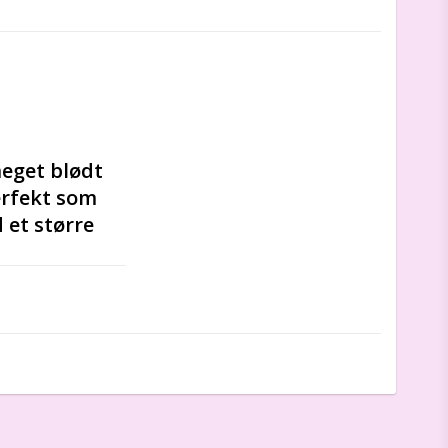
eget blødt 
rfekt som 
et større 
pper, lange 
get lette og 
hænder eller 
metoo 
el som i 
r har været et 