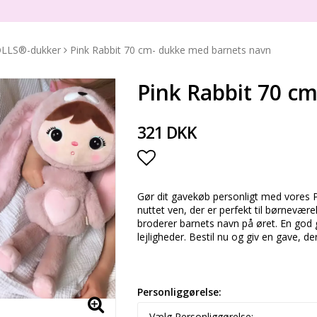
OLLS®-dukker
Pink Rabbit 70 cm- dukke med barnets navn
Pink Rabbit 70 c
321 DKK
Add to list of favorite
Gør dit gavekøb personligt med vores 
nuttet ven, der er perfekt til børnevære
broderer barnets navn på øret. En god g
lejligheder. Bestil nu og giv en gave, d
Personliggørelse: