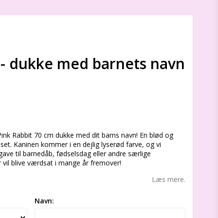
m- dukke med barnets navn
s
Pink Rabbit 70 cm dukke med dit barns navn! En blød og
lset. Kaninen kommer i en dejlig lyserød farve, og vi
ave til barnedåb, fødselsdag eller andre særlige
er vil blive værdsat i mange år fremover!
Læs mere.
Navn: