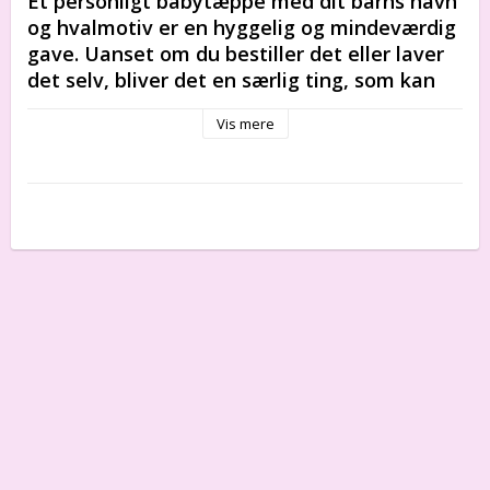
Et personligt babytæppe med dit barns navn 
og hvalmotiv er en hyggelig og mindeværdig 
gave. Uanset om du bestiller det eller laver 
det selv, bliver det en særlig ting, som kan 
bruges og værdsættes i mange år.
Vis mere
Økologisk bomuldstæppe med barnets navn, 
fødselsdag, fødselstidspunkt, vægt og højde. Den 
perfekte gave til den nyfødte og forældrene.
Hele tæppet er lavet af økologisk bomuld med en 
ultrablød fornemmelse og er designet specielt til 
nyfødte. Den økologiske bomuld ånder og varmer 
uden at overophede babyen, hvilket hjælper 
babyen med at opnå optimal termoregulering i de 
første dage. Bogstaverne og motiverne på 
tæppet er ikke tryk. Det, du ser på tæppet, er 
blot en anden farve på bomuldsgarnet.
Har du brug for en anden farvekombination?