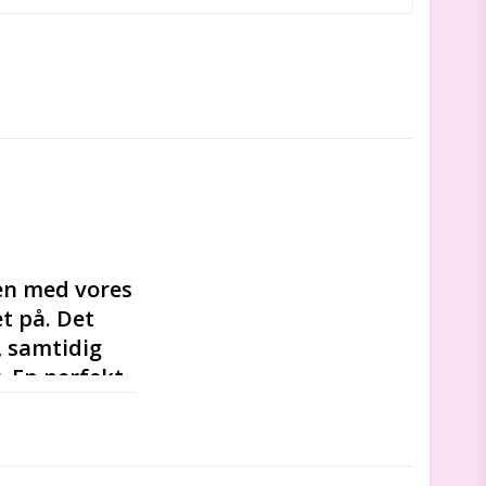
en med vores 
 på. Det 
 samtidig 
 En perfekt 
 til verden-