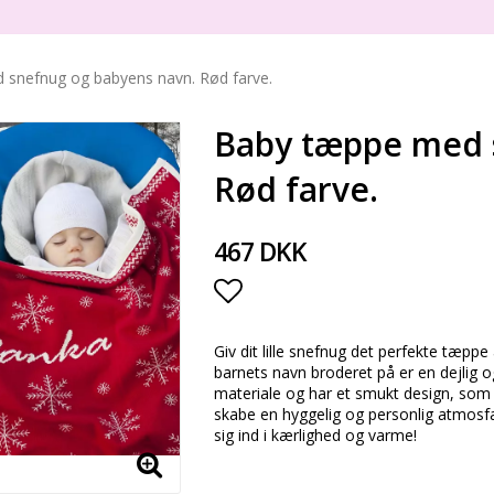
snefnug og babyens navn. Rød farve.
Baby tæppe med 
Rød farve.
467 DKK
Add to list of favorite
Giv dit lille snefnug det perfekte tæp
barnets navn broderet på er en dejlig og p
materiale og har et smukt design, som v
skabe en hyggelig og personlig atmosfæ
sig ind i kærlighed og varme!