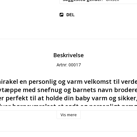
DEL
Beskrivelse
Artnr: 00017
 mirakel en personlig og varm velkomst til verd
tæppe med snefnug og barnets navn broderet
 perfekt til at holde din baby varm og sikker,
iver børneværelset et sødt og personligt præg.
yshower eller fødselsdag!
Vis mere
fekte dåbsgave, navnedagsgave, barselsgave, velkommen
agsgave.