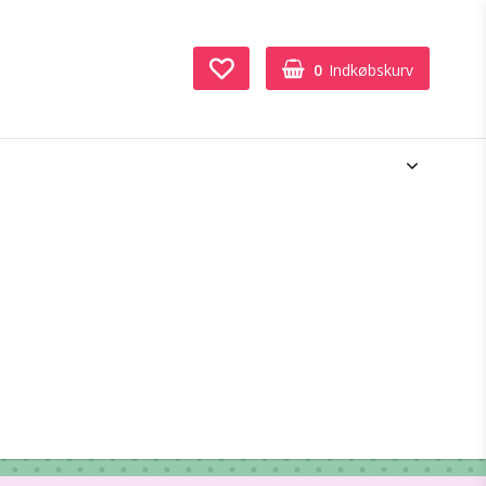
0
Indkøbskurv
Din indkøbskurv er tom