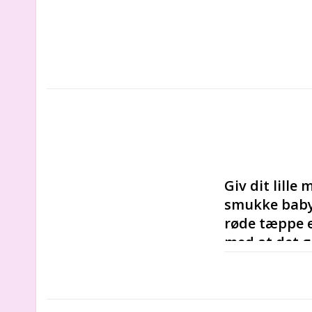
Giv dit lille
smukke baby
røde tæppe er
med at det g
gave til bab
Det er den per
gave, fødselsd