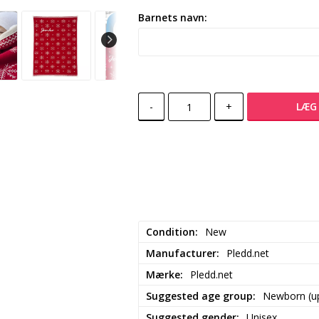
Barnets navn:
-
+
LÆG 
Condition
New
Manufacturer
Pledd.net
Mærke
Pledd.net
Suggested age group
Newborn (up
Suggested gender
Unisex