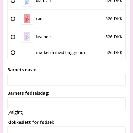
blå-hvid
526 DKK
rød
526 DKK
lavendel
526 DKK
mørkeblå (hvid baggrund)
526 DKK
Barnets navn:
Barnets fødselsdag:
(Valgfrit)
Klokkeslett for fødsel: