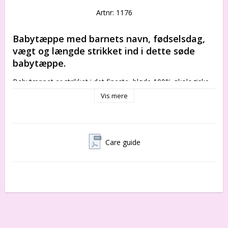
Artnr: 1176
Babytæppe med barnets navn, fødselsdag, 
vægt og længde strikket ind i dette søde 
babytæppe.
Babytæppet er strikket i det fineste, bløde 100% økologiske 
bomuld.
Vis mere
Babytæppet er en oplagt personlig gaveidé til f.eks. en 
barsels- eller dåbsgave. Barnets eget tæppe fås som vist i 
lyserødt og i lyseblåt, og kan vaskes igen og igen på 60 
grader. 90 x 130 cm
Care guide
FREMSTILLINGSPROCESSEN
Babytæppet bliver strikket individuelt til barnet, på 
topmoderne strikkemaskine i økologisk bomuld. 
Når tæppet er strikket, bliver det vasket og behandlet 
økologisk, så det allerede fra start er blødt og lækkert. Efter 
vask bliver babytæppet dampet og kommer herefter på 
systue, hvor der bliver påsyet kantebånd.