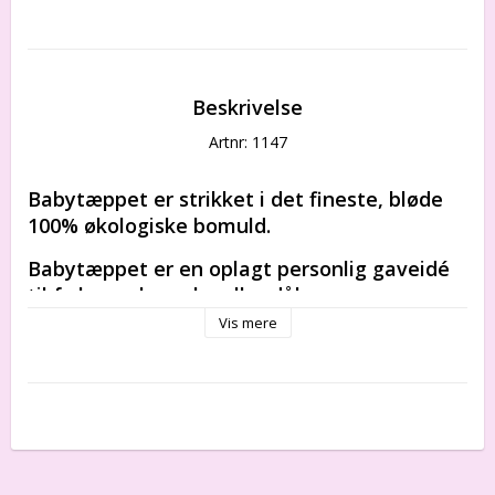
Beskrivelse
Artnr: 1147
Babytæppet er strikket i det fineste, bløde 
100% økologiske bomuld.
Babytæppet er en oplagt 
personlig gaveidé
til f.eks. en barsels- eller 
dåbsgave. 
Vis mere
100% bomuld 
Tæppe størrelser: 100 x 135 cm
FREMSTILLINGSPROCESSEN:
Babytæppet bliver strikket individuelt til barnet, på 
topmoderne strikkemaskine i økologisk bomuld. 
Når tæppet er strikket, bliver det vasket og behandlet 