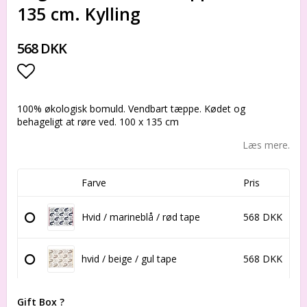
135 cm. Kylling
568 DKK
Add to list of favorites
100% økologisk bomuld. Vendbart tæppe. Kødet og
behageligt at røre ved. 100 x 135 cm
Læs mere.
Farve
Pris
Hvid / marineblå / rød tape
568 DKK
hvid / beige / gul tape
568 DKK
Gift Box ?