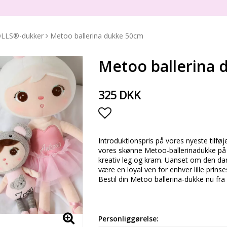
OLLS®-dukker
Metoo ballerina dukke 50cm
Metoo ballerina 
325 DKK
Add to list of favorite
Introduktionspris på vores nyeste tilfø
vores skønne Metoo-ballerinadukke på 5
kreativ leg og kram. Uanset om den dan
være en loyal ven for enhver lille prinse
Bestil din Metoo ballerina-dukke nu fra
Personliggørelse: