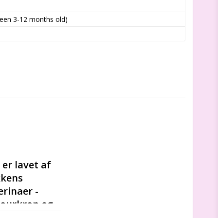
ween 3-12 months old)
r lavet af 
kens 
rinaer - 
lourkrop og 