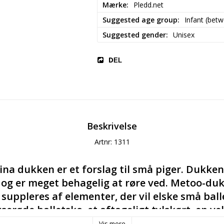
Mærke
Pledd.net
Suggested age group
Infant (bet
Suggested gender
Unisex
DEL
Beskrivelse
Artnr: 1311
na dukken er et forslag til små piger. Dukken e
s og er meget behagelig at røre ved. Metoo-duk
uppleres af elementer, der vil elske små balle
serøde balletsko, et aftageligt tylskørt, en ve
 på en knold. 
Vis mere