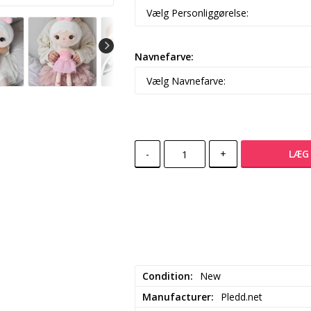
Navnefarve:
-
+
LÆG 
Condition
New
Manufacturer
Pledd.net