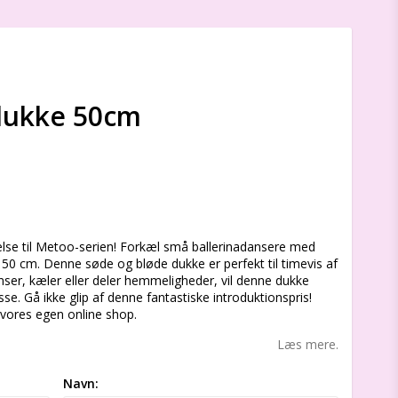
dukke 50cm
s
jelse til Metoo-serien! Forkæl små ballerinadansere med
0 cm. Denne søde og bløde dukke er perfekt til timevis af
ser, kæler eller deler hemmeligheder, vil denne dukke
sse. Gå ikke glip af denne fantastiske introduktionspris!
 vores egen online shop.
Læs mere.
Navn: