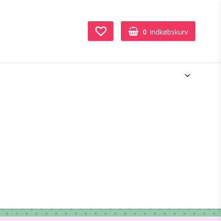
0
Indkøbskurv