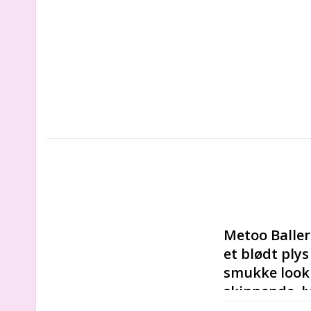
Metoo Balleri
et blødt ply
smukke look s
skinnende, ly
en plyssløjfe