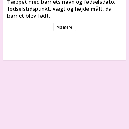
Tæppet med barnets navn og fødselsdato, 
fødselstidspunkt, vægt og højde målt, da 
barnet blev født.
Vis mere
Tæppet er baseret på det traditionelle og ældste 
mønster af vores tæpper. Det adskiller sig fra de 
andre ved, at det er mere udsmykket. Det har 
flere ornamenter og elementer i tegningerne. 
Det er nemt at tilføje en dedikation til dette 
mønster, som vi placerer i stedet for 
inskriptionen "My blanket" i øverste venstre 
hjørne.
Det er også det mønster, man vælger, når 
tæppet er en dåbsgave.
Hele tæppet er lavet af økologisk bomuld, det føles 