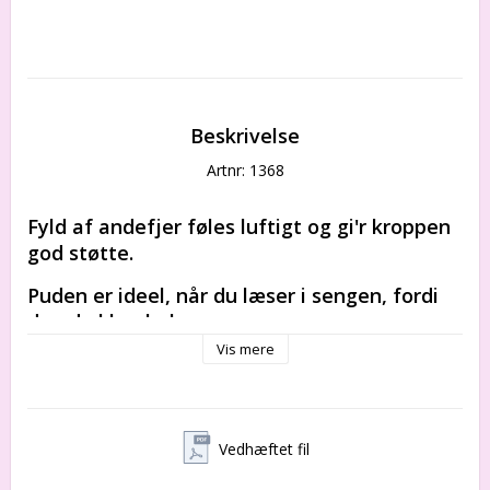
Beskrivelse
Artnr: 1368
Fyld af andefjer føles luftigt og gi'r kroppen 
god støtte.
Puden er ideel, når du læser i sengen, fordi 
den dækker hele ryggen.
Vis mere
Størrelse
50 cm x 50 cm
Produktbeskrivelse
Stof: 100% bomuld
Vedhæftet fil
Fyld: 100% andefjer