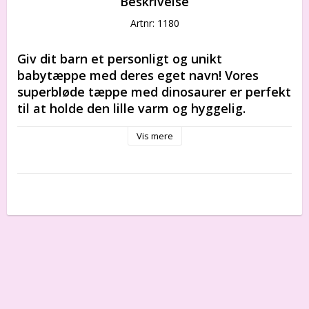
Beskrivelse
Artnr: 1180
Giv dit barn et personligt og unikt 
babytæppe med deres eget navn! Vores 
superbløde tæppe med dinosaurer er perfekt 
til at holde den lille varm og hyggelig. 
Tæppet er lavet af materialer af høj kvalitet 
Vis mere
og er personliggjort med dit barns navn og 
vil blive en favorit i hjemmet. Bestil i dag, og 
giv en særlig gave til din lille dinosaurfan!
Dette er den perfekte dåbsgave, 
navnedagsgave, barselsgave, velkommen til 
verden-gave, fødselsdagsgave.
100 % bomuld
Tæppets størrelse: 130 cm x 90 cm.