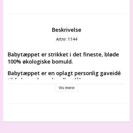
Beskrivelse
Artnr: 1144
Babytæppet er strikket i det fineste, bløde 
100% økologiske bomuld.
Babytæppet er en oplagt 
personlig gaveidé
til f.eks. en barsels- eller 
dåbsgave. 
Vis mere
100% bomuld 
Tæppe størrelser: 100 x 135 cm
FREMSTILLINGSPROCESSEN:
Babytæppet bliver strikket individuelt til barnet, på 
topmoderne strikkemaskine i økologisk bomuld. 
Når tæppet er strikket, bliver det vasket og behandlet 