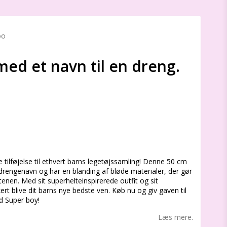
oo
ed et navn til en dreng.
s
 tilføjelse til ethvert barns legetøjssamling! Denne 50 cm
rengenavn og har en blanding af bløde materialer, der gør
enen. Med sit superhelteinspirerede outfit og sit
ert blive dit barns nye bedste ven. Køb nu og giv gaven til
d Super boy!
Læs mere.