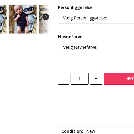
Personliggørelse:
Navnefarve:
-
+
LÆG 
Condition
New