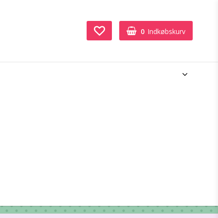
0
Indkøbskurv