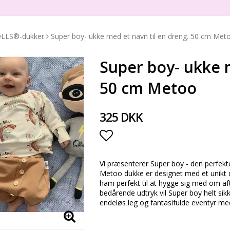
OLLS®-dukker
Super boy- ukke med et navn til en dreng. 50 cm Met
Super boy- ukke m
50 cm Metoo
325 DKK
Add to list of favorite
Vi præsenterer Super boy - den perfekte
Metoo dukke er designet med et unikt d
ham perfekt til at hygge sig med om aft
bedårende udtryk vil Super boy helt sikk
endeløs leg og fantasifulde eventyr me