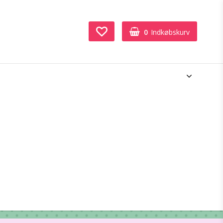
0
Indkøbskurv