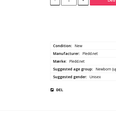
-
+
LÆG 
Condition
New
Manufacturer
Pledd.net
Mærke
Pledd.net
Suggested age group
Newborn (up
Suggested gender
Unisex
DEL