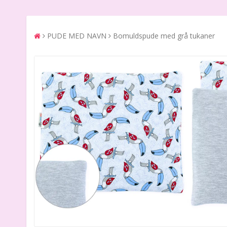
PUDE MED NAVN
Bomuldspude med grå tukaner