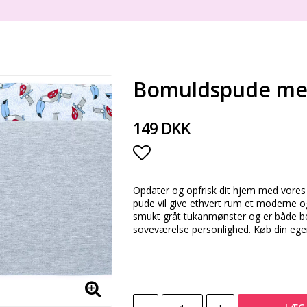
Bomuldspude med
149 DKK
Add to list of favorite
Opdater og opfrisk dit hjem med vores
pude vil give ethvert rum et moderne o
smukt gråt tukanmønster og er både behage
soveværelse personlighed. Køb din egen i