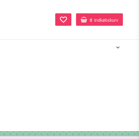
0
Indkøbskurv