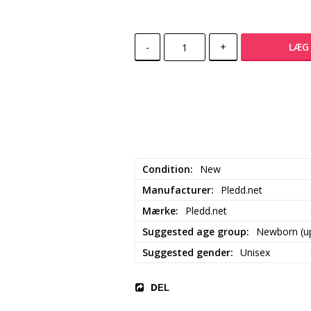
-
+
LÆG 
Condition
New
Manufacturer
Pledd.net
Mærke
Pledd.net
Suggested age group
Newborn (up
Suggested gender
Unisex
DEL