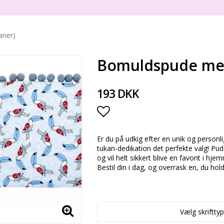
aner)
Bomuldspude med
193 DKK
Add to list of favorite
Er du på udkig efter en unik og personl
tukan-dedikation det perfekte valg! Pu
og vil helt sikkert blive en favorit i hj
Bestil din i dag, og overrask en, du hold
Vælg skrifttyp