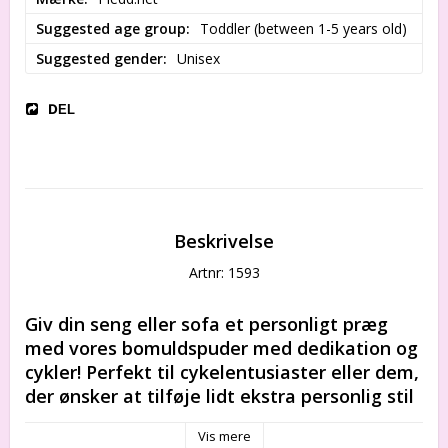
Suggested age group
Toddler (between 1-5 years old)
Suggested gender
Unisex
DEL
Beskrivelse
Artnr: 1593
Giv din seng eller sofa et personligt præg 
med vores bomuldspuder med dedikation og 
cykler! Perfekt til cykelentusiaster eller dem, 
der ønsker at tilføje lidt ekstra personlig stil 
til deres hjem. Lavet af bomuldsmateriale af 
Vis mere
høj kvalitet for ekstra komfort. Klik her for 