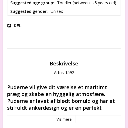
Suggested age group
Toddler (between 1-5 years old)
Suggested gender
Unisex
DEL
Beskrivelse
Artnr: 1592
Puderne vil give dit værelse et maritimt 
præg og skabe en hyggelig atmosfære. 
Puderne er lavet af blødt bomuld og har et 
stilfuldt ankerdesign og er en perfekt 
blanding af komfort og stil. Tilføj et strejf af 
Vis mere
havliv til din indretning med disse smukke 