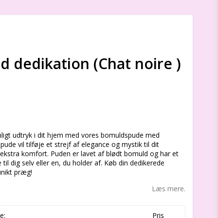
dedikation (Chat noire )
s
nligt udtryk i dit hjem med vores bomuldspude med
ude vil tilføje et strejf af elegance og mystik til dit
 ekstra komfort. Puden er lavet af blødt bomuld og har et
il dig selv eller en, du holder af. Køb din dedikerede
unikt præg!
Læs mere.
e:
Pris