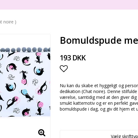
 noire )
Bomuldspude med 
193 DKK
Add to list of favorite
Nu kan du skabe et hyggeligt og perso
dedikation (Chat noire). Denne stilfulde p
værelse, samtidig med at den giver dig
smukt kattemotiv og er en perfekt gave t
bomuldspude i dag, og giv dit hjem et 
Vælg skrifttyp