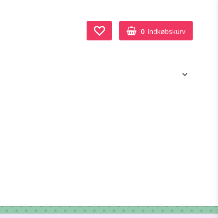
0
Indkøbskurv