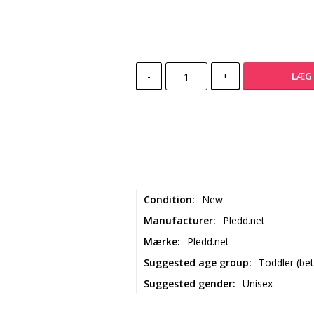
-
+
LÆG 
Condition
New
Manufacturer
Pledd.net
Mærke
Pledd.net
Suggested age group
Toddler (be
Suggested gender
Unisex