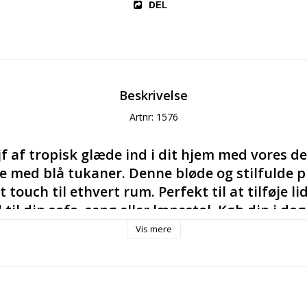
DEL
Beskrivelse
Artnr: 1576
jf af tropisk glæde ind i dit hjem med vores de
med blå tukaner. Denne bløde og stilfulde pu
 touch til ethvert rum. Perfekt til at tilføje lid
til din sofa, seng eller lænestol. Køb din i dag, 
isk twist!
Vis mere
elig pude med navn til en baby er den bedste gave, man ka
f både barnet og forældrene. Især hvis det er en pude, h
et, får det den til at føles meget mere personlig og unik.