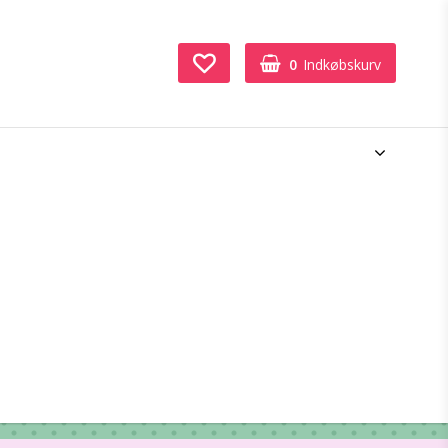
0
Indkøbskurv