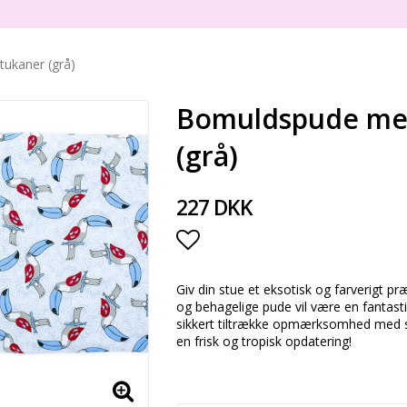
tukaner (grå)
Bomuldspude med 
(grå)
227 DKK
Add to list of favorite
Giv din stue et eksotisk og farverigt
og behagelige pude vil være en fantastisk
sikkert tiltrække opmærksomhed med sit 
en frisk og tropisk opdatering!