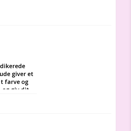
dikerede 
de giver et 
t farve og 
og giv dit 
n få. Den vil 
vor barnets 