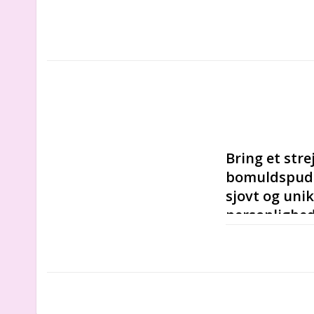
Bring et stre
bomuldspude 
sjovt og unikt
personlighed 
hjem et eksot
En blød og hygg
blive værdsat a
navn er inkluder