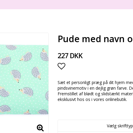
Pude med navn og
227 DKK
Add to list of favorite
Sæt et personligt præg på dit hjem m
pindsvinemotiv i en dejlig grøn farve. De
Fremstillet af blødt og slidstærkt mater
eksklusivt hos os i vores onlinebutik.
Vælg skrifttyp