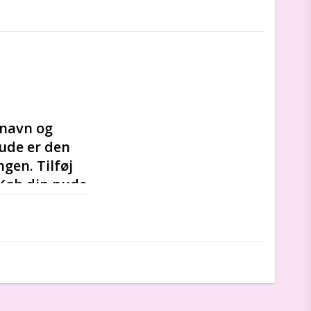
navn og 
ude er den 
gen. Tilføj 
 Køb din pude 
ljø i dit 
n få. Den vil 
vor barnets 