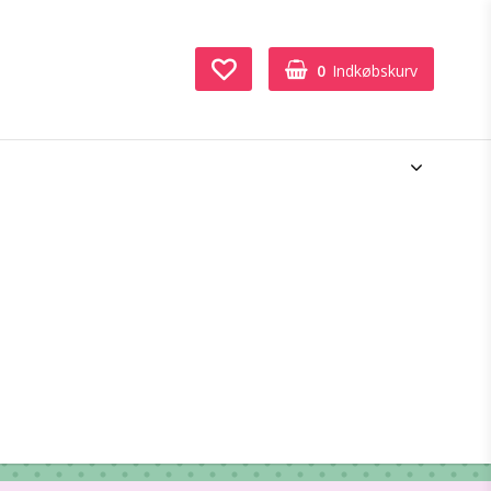
0
Indkøbskurv