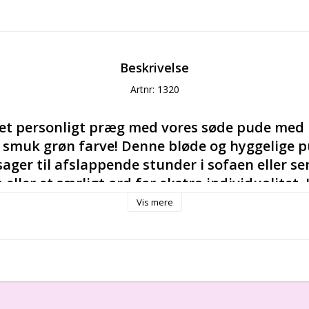
Beskrivelse
Artnr: 1320
 et personligt præg med vores søde pude med 
n smuk grøn farve! Denne bløde og hyggelige p
ager til afslappende stunder i sofaen eller sen
 eller et særligt ord for ekstra individualitet.
indsvin i dag, og skab et unikt og hyggeligt mi
Vis mere
elig pude med navn til en baby er den bedste gave, man ka
f både barnet og forældrene. Især hvis det er en pude, h
et, får det den til at føles meget mere personlig og unik.
b, barselsgave, unik dåbsgave, barnedåb,