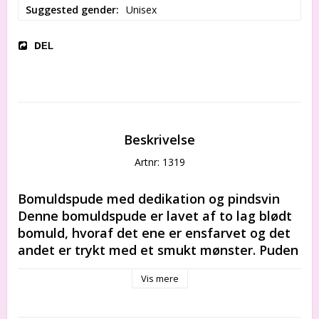
Suggested gender
Unisex
DEL
Beskrivelse
Artnr: 1319
Bomuldspude med dedikation og pindsvin 
Denne bomuldspude er lavet af to lag blødt 
bomuld, hvoraf det ene er ensfarvet og det 
andet er trykt med et smukt mønster. Puden 
er fyldt med allergivenligt, isolerende 
Vis mere
materiale og har et strikket bomuldsstof, 
der er behageligt at røre ved. Stoffet giver 
mulighed for god luftudskiftning, hvilket 