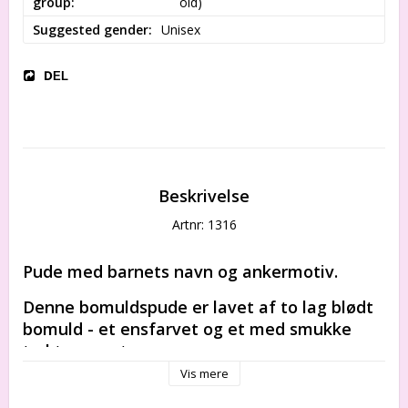
group
old)
Suggested gender
Unisex
DEL
Beskrivelse
Artnr: 1316
Pude med barnets navn og ankermotiv.
Denne bomuldspude er lavet af to lag blødt 
bomuld - et ensfarvet og et med smukke 
trykte mønstre.
Vis mere
Den er fyldt med allergivenligt, isolerende 