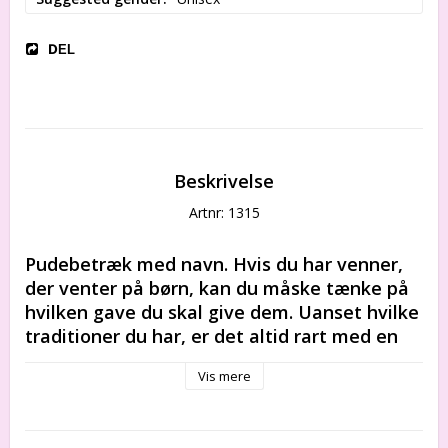
DEL
Beskrivelse
Artnr: 1315
Pudebetræk med navn. Hvis du har venner, 
der venter på børn, kan du måske tænke på 
hvilken gave du skal give dem. Uanset hvilke 
traditioner du har, er det altid rart med en 
personlig gave.
Vis mere
Blød og hyggeligt pude med navn til baby er den 
bedste gave til rådighed. Det vil blive værdsat 
både af barnet og forældrene. Særlig hvis det er 