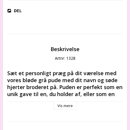
DEL
Beskrivelse
Artnr: 1328
Sæt et personligt præg på dit værelse med 
vores bløde grå pude med dit navn og søde 
hjerter broderet på. Puden er perfekt som en 
unik gave til en, du holder af, eller som en 
ekstra hyggelig detalje i din egen stue. Den 
Vis mere
er lavet af materialer af høj kvalitet, som 
garanterer langvarig komfort og stil. Bestil 
din personlige pude i dag, og skab et varmt 
og personligt miljø i dit hjem.