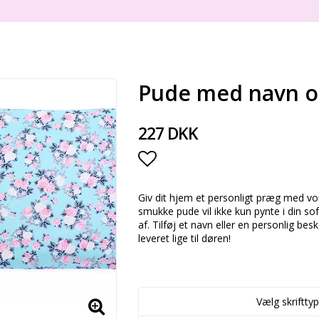
Pude med navn og
227 DKK
Add to list of favorite
Giv dit hjem et personligt præg med 
smukke pude vil ikke kun pynte i din so
af. Tilføj et navn eller en personlig bes
leveret lige til døren!
Vælg skrifttyp