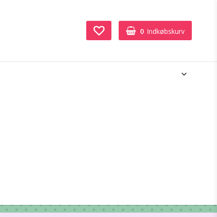
0
Indkøbskurv