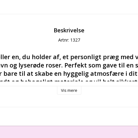
Beskrivelse
Artnr: 1327
eller en, du holder af, et personligt præg med
n og lyserøde roser. Perfekt som gave til en s
er bare til at skabe en hyggelig atmosfære i di
lødt og behageligt materiale og vil helt sikkert 
 sofa eller seng. Bestil din personlige pude i da
Vis mere
elig pude med navn til en baby er den bedste gave, man ka
f både barnet og forældrene. Især hvis det er en pude, h
et, får det den til at føles meget mere personlig og unik.
b, barselsgave, unik dåbsgave, barnedåb,