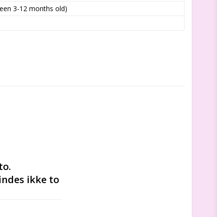
ween 3-12 months old)
o. 
ndes ikke to 
en til verden-