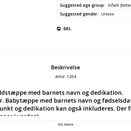
Suggested age group
Infant (bet
Suggested gender
Unisex
DEL
Beskrivelse
Artnr: 1204
ldstæppe med barnets navn og dedikation. 
r. Babytæppe med barnets navn og fødselsdat
unkt og dedikation kan også inkluderes. Der fi
pper i verden!
Vis mere
erfekte dåbsgave, navnedagsgave, barselsgave, velkomm