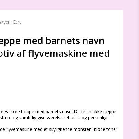
yer i Ecru.
æppe med barnets navn
otiv af flyvemaskine med
s
 vores store tæppe med barnets navn! Dette smukke tæppe
osfære og samtidig give værelset et unikt og personligt
e flyvemaskine med et skylignende mønster i bløde toner