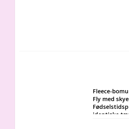
Fleece-bomu
Fly med skye
Fødselstidsp
identiske tæ
Dette er den p