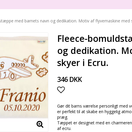
tæppe med barnets navn og dedikation. Motiv af flyvemaskine med sk
Fleece-bomuldst
og dedikation. M
skyer i Ecru.
346 DKK
Add to list of favorite
Gør dit barns værelse personligt med
er perfekt til at skabe en hyggelig atm
præg.
Tæppet er designet med en charmerend
af ecru.